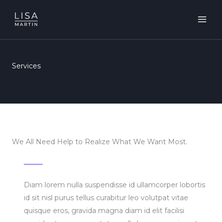
Skip
to
MAI
content
ME
Services
We All Need Help to Realize What We Want Most.
Diam lorem nulla suspendisse id ullamcorper lobortis
id sit nisl purus tellus curabitur leo volutpat vitae
quisque eros, gravida magna diam id elit facilisi