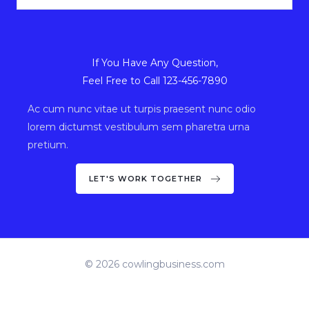
If You Have Any Question,
Feel Free to Call 123-456-7890
Ac cum nunc vitae ut turpis praesent nunc odio
lorem dictumst vestibulum sem pharetra urna
pretium.
LET'S WORK TOGETHER
© 2026 cowlingbusiness.com