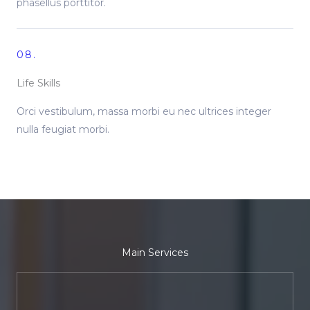
phasellus porttitor.
08.
Life Skills
Orci vestibulum, massa morbi eu nec ultrices integer
nulla feugiat morbi.
Main Services